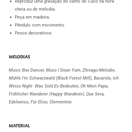
Reproduz uma gravação do canto do Cuco na hora
cheia ou de melodia.
Peça em madeira.
Pêndulo com movimento.
Pesos decorativos.
MELODIAS
Music Box Dancer,
Muss I Dean Yum,
Zhivago-Melodie,
Mühle I’m Schwarzwald (Black Forest Mill),
Bacarole,
Ich
Weiss Night Was Sold Es Bedeuten,
Oh Mein Papa,
Fröhlicher Wanderer (Happy Wanderer),
Que Sera,
Edelweiss,
Für Elise,
Clementine.
MATERIAL