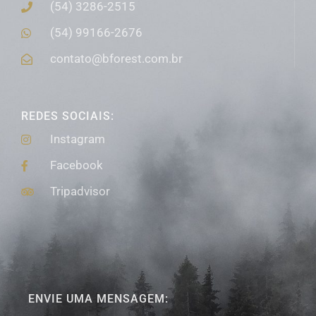
(54) 3286-2515
(54) 99166-2676
contato@bforest.com.br
REDES SOCIAIS:
Instagram
Facebook
Tripadvisor
ENVIE UMA MENSAGEM: